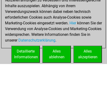
Nutzererfahrungen zu verbessern und interessengerechte
Inhalte auszuspielen. Abhängig von ihrem
Montag, Juli 13,
Verwendungszweck können dabei neben technisch
2026
erforderlichen Cookies auch Analyse-Cookies sowie
Marketing-Cookies eingesetzt werden.
Hier
können Sie der
You played 300
Verwendung von Analyse-Cookies und Marketing-Cookies
bullet games
Play
widersprechen. Weitere Informationen finden Sie in
You scored
unserer
Datenschutzerklärung
.
+151 =12 -137 in
bullet
Detaillierte
Alles
Alles
Informationen
ablehnen
akzeptieren