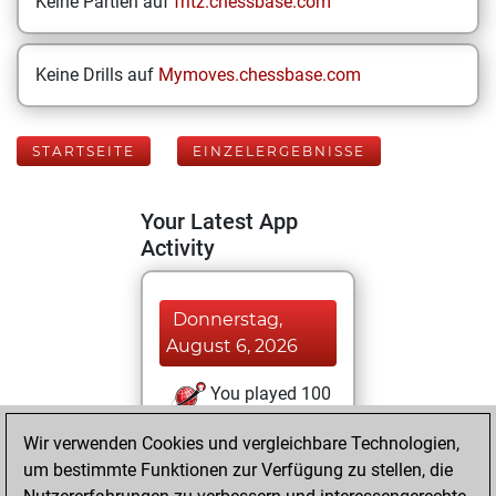
Keine Partien auf
fritz.chessbase.com
Keine Drills auf
Mymoves.chessbase.com
STARTSEITE
EINZELERGEBNISSE
Your Latest App
Activity
Donnerstag,
August 6, 2026
You played 100
blitz games
Play
Wir verwenden Cookies und vergleichbare Technologien,
You scored +56
um bestimmte Funktionen zur Verfügung zu stellen, die
=2 -42 in blitz