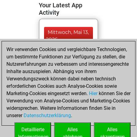
Your Latest App
Activity
Mittwoch, Mai 13,
2026
Wir verwenden Cookies und vergleichbare Technologien,
You totalled
um bestimmte Funktionen zur Verfügung zu stellen, die
102 tactics positions
Nutzererfahrungen zu verbessern und interessengerechte
Tactics
You
Inhalte auszuspielen. Abhängig von ihrem
Verwendungszweck können dabei neben technisch
solved 79 tactics
erforderlichen Cookies auch Analyse-Cookies sowie
positions
Marketing-Cookies eingesetzt werden.
Hier
können Sie der
You achieved
Verwendung von Analyse-Cookies und Marketing-Cookies
an Elo of 2078 in
widersprechen. Weitere Informationen finden Sie in
tactics positions
unserer
Datenschutzerklärung
.
You had a best
sprint of 36 positions
Detaillierte
Alles
Alles
Informationen
ablehnen
akzeptieren