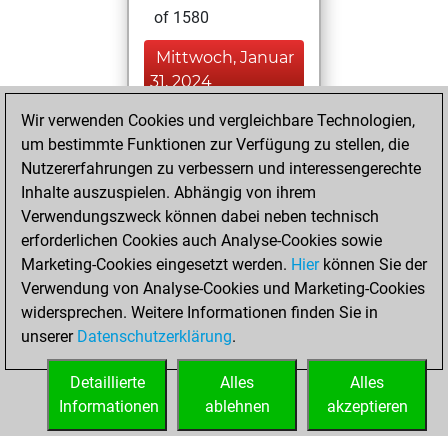
of 1580
Mittwoch, Januar
31, 2024
Wir verwenden Cookies und vergleichbare Technologien,
You played 5
um bestimmte Funktionen zur Verfügung zu stellen, die
blitz games
Play
Nutzererfahrungen zu verbessern und interessengerechte
You scored +1
Inhalte auszuspielen. Abhängig von ihrem
=0 -4 in blitz
Verwendungszweck können dabei neben technisch
erforderlichen Cookies auch Analyse-Cookies sowie
Dienstag,
Marketing-Cookies eingesetzt werden.
Hier
können Sie der
September 19,
Verwendung von Analyse-Cookies und Marketing-Cookies
2023
widersprechen. Weitere Informationen finden Sie in
unserer
Datenschutzerklärung
.
You created
your Fritz account
Detaillierte
Alles
Alles
Fritz
Informationen
ablehnen
akzeptieren