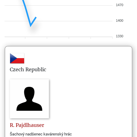
1470
1400
1330
Czech Republic
R.
Pajdlhauser
Šachový nadšenec kavárenský hrác