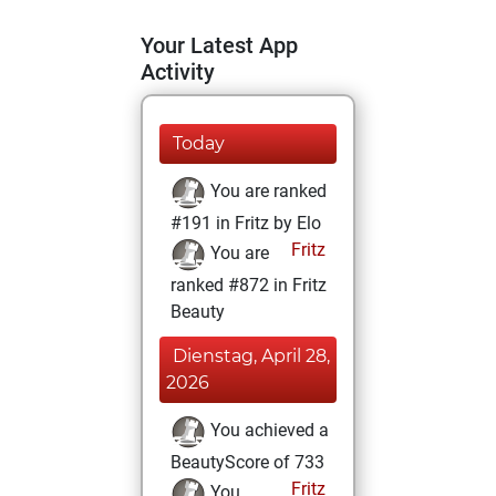
Your Latest App
Activity
Today
You are ranked
#191 in Fritz by Elo
Fritz
You are
ranked #872 in Fritz
Beauty
Dienstag, April 28,
2026
You achieved a
BeautyScore of 733
Fritz
You