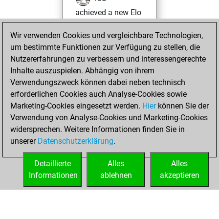
achieved a new Elo
of 1958
Wir verwenden Cookies und vergleichbare Technologien,
Dienstag, April 7,
um bestimmte Funktionen zur Verfügung zu stellen, die
2026
Nutzererfahrungen zu verbessern und interessengerechte
Inhalte auszuspielen. Abhängig von ihrem
You won
Verwendungszweck können dabei neben technisch
against Fritz
Fritz
erforderlichen Cookies auch Analyse-Cookies sowie
Marketing-Cookies eingesetzt werden.
Hier
können Sie der
Freitag, Januar 7,
Verwendung von Analyse-Cookies und Marketing-Cookies
2022
widersprechen. Weitere Informationen finden Sie in
unserer
Datenschutzerklärung
.
You created
your Fritz account
Detaillierte
Alles
Alles
Fritz
Informationen
ablehnen
akzeptieren