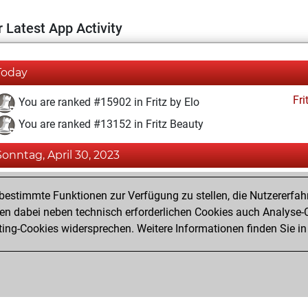
 Latest App Activity
Today
Fri
You are ranked #15902 in Fritz by Elo
You are ranked #13152 in Fritz Beauty
Sonntag, April 30, 2023
Fri
You achieved a BeautyScore of 13
estimmte Funktionen zur Verfügung zu stellen, die Nutzererfah
You achieved a new Elo of 1586
 dabei neben technisch erforderlichen Cookies auch Analyse-C
ng-Cookies widersprechen. Weitere Informationen finden Sie in
You created your Fritz account