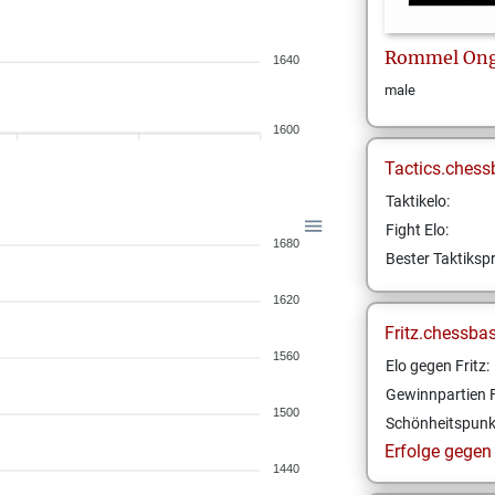
Rommel
On
1640
male
1600
Tactics.chess
Taktikelo:
Fight Elo:
1680
Bester Taktikspr
1620
Fritz.chessba
1560
Elo gegen Fritz:
Gewinnpartien F
1500
Schönheitspunk
Erfolge gegen F
1440