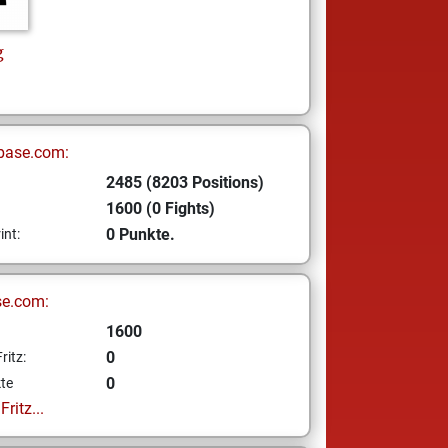
g
base.com:
2485 (8203 Positions)
1600 (0 Fights)
0 Punkte.
int:
se.com:
1600
0
ritz:
0
te
ritz...