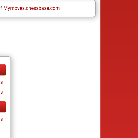
uf
Mymoves.chessbase.com
cs
es
cs