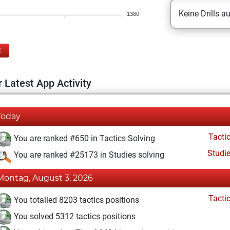
Keine Drills a
1380
E
 Latest App Activity
Today
Tacti
You are ranked #650 in Tactics Solving
Studi
You are ranked #25173 in Studies solving
Montag, August 3, 2026
Tacti
You totalled 8203 tactics positions
You solved 5312 tactics positions