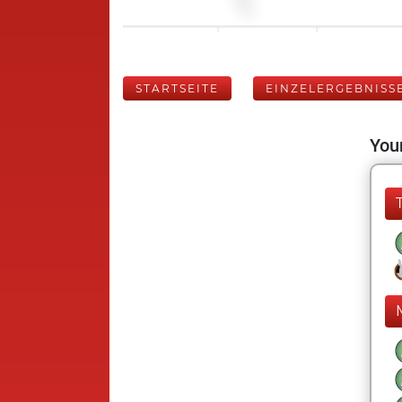
STARTSEITE
EINZELERGEBNISS
Your