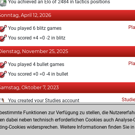
You achieved an Elo of 2484 in tactics positions
Sonntag, April 12, 2026
Pl
You played 6 blitz games
You scored +4 =0 -2 in blitz
Dienstag, November 25, 2025
Pl
You played 4 bullet games
You scored +0 =0 -4 in bullet
Samstag, Oktober 7, 2023
Studi
You created your Studies account
estimmte Funktionen zur Verfügung zu stellen, die Nutzererfah
Freitag, Oktober 6, 2023
 dabei neben technisch erforderlichen Cookies auch Analyse-C
Fri
ng-Cookies widersprechen. Weitere Informationen finden Sie in
You created your Fritz account