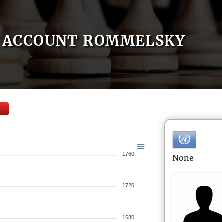
ACCOUNT ROMMELSKY
E
1760
None
1720
1680