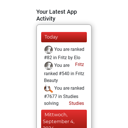
Your Latest App
Activity
Today
You are ranked
#82 in Fritz by Elo
Fritz
You are
ranked #540 in Fritz
Beauty
You are ranked
#7677 in Studies
solving
Studies
Mittwoch,
September 4,