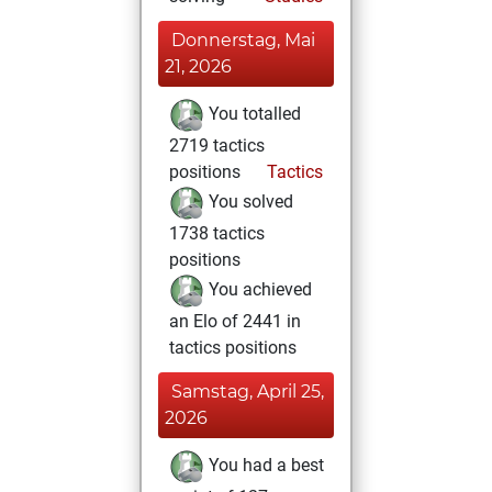
Donnerstag, Mai
21, 2026
You totalled
2719 tactics
positions
Tactics
You solved
1738 tactics
positions
You achieved
an Elo of 2441 in
tactics positions
Samstag, April 25,
2026
You had a best