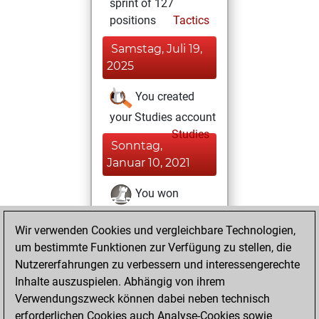
sprint of 127
positions
Tactics
Samstag, Juli 19,
2025
You created
your Studies account
Studies
Sonntag,
Januar 10, 2021
You won
against Fritz
Fritz
Wir verwenden Cookies und vergleichbare Technologien,
You achieved a
um bestimmte Funktionen zur Verfügung zu stellen, die
BeautyScore of 56
Nutzererfahrungen zu verbessern und interessengerechte
You achieved a
Inhalte auszuspielen. Abhängig von ihrem
new Elo of 1600
Verwendungszweck können dabei neben technisch
erforderlichen Cookies auch Analyse-Cookies sowie