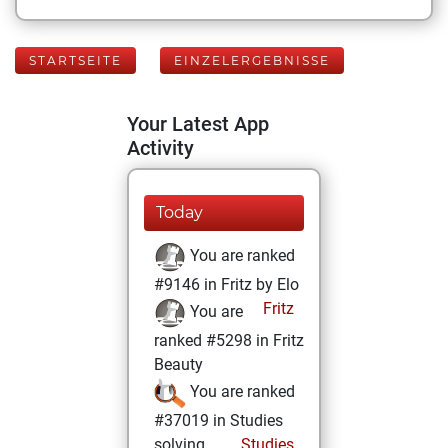
STARTSEITE
EINZELERGEBNISSE
Your Latest App
Activity
Today
You are ranked
#9146 in Fritz by Elo
Fritz
You are
ranked #5298 in Fritz
Beauty
You are ranked
#37019 in Studies
solving
Studies