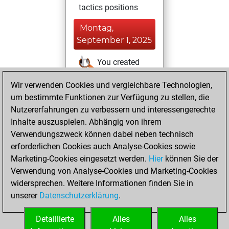
tactics positions
Montag,
September 1, 2025
You created
your Studies account
Wir verwenden Cookies und vergleichbare Technologien,
Studies
um bestimmte Funktionen zur Verfügung zu stellen, die
Dienstag,
Nutzererfahrungen zu verbessern und interessengerechte
August 5, 2025
Inhalte auszuspielen. Abhängig von ihrem
You achieved a
Verwendungszweck können dabei neben technisch
erforderlichen Cookies auch Analyse-Cookies sowie
BeautyScore of 9
Marketing-Cookies eingesetzt werden.
Fritz
Hier
können Sie der
You
Verwendung von Analyse-Cookies und Marketing-Cookies
achieved a new Elo
widersprechen. Weitere Informationen finden Sie in
of 1586
unserer
Datenschutzerklärung
.
You created
your Fritz account
Detaillierte
Alles
Alles