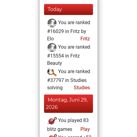
Today
You are ranked
#16029 in Fritz by
Elo
Fritz
You are ranked
#15554 in Fritz
Beauty
You are ranked
#37797 in Studies
solving
Studies
Montag, Juni 29,
2026
You played 83
blitz games
Play