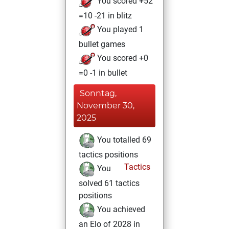
You scored +52
=10 -21 in blitz
You played 1
bullet games
You scored +0
=0 -1 in bullet
Sonntag,
November 30,
2025
You totalled 69
tactics positions
Tactics
You
solved 61 tactics
positions
You achieved
an Elo of 2028 in