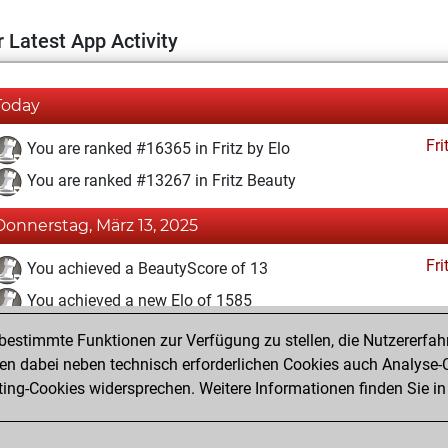
 Latest App Activity
Today
Fri
You are ranked #16365 in Fritz by Elo
You are ranked #13267 in Fritz Beauty
Donnerstag, März 13, 2025
Fri
You achieved a BeautyScore of 13
You achieved a new Elo of 1585
estimmte Funktionen zur Verfügung zu stellen, die Nutzererfah
Mittwoch, März 12, 2025
 dabei neben technisch erforderlichen Cookies auch Analyse-C
Fri
ng-Cookies widersprechen. Weitere Informationen finden Sie in
You created your Fritz account