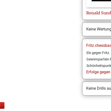
Ronald
Sund
Keine Wertun
Fritz.chessba
Elo gegen Fritz:
Gewinnpartien F
Schönheitspunk
Erfolge gegen F
Keine Drills a
E