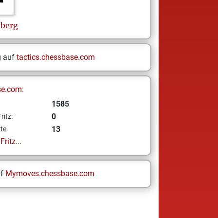
berg
g auf
tactics.chessbase.com
se.com:
1585
0
ritz:
13
te
ritz...
uf
Mymoves.chessbase.com