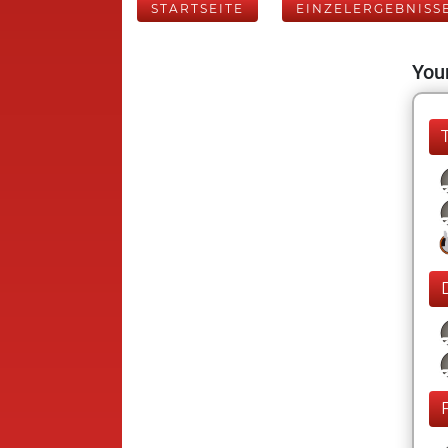
STARTSEITE
EINZELERGEBNISS
Your