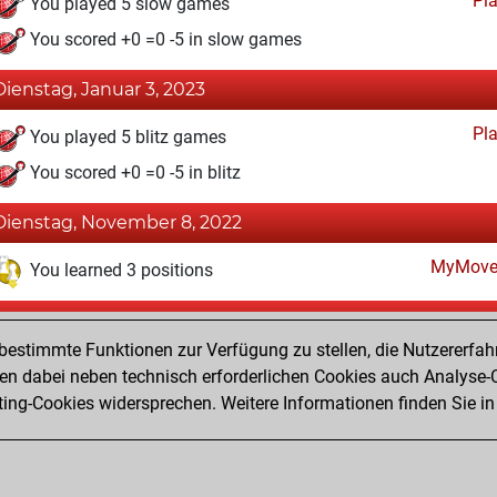
Pl
You played 5 slow games
You scored +0 =0 -5 in slow games
Dienstag, Januar 3, 2023
Pl
You played 5 blitz games
You scored +0 =0 -5 in blitz
Dienstag, November 8, 2022
MyMove
You learned 3 positions
Samstag, Oktober 8, 2022
estimmte Funktionen zur Verfügung zu stellen, die Nutzererfah
Fri
You created your Fritz account
 dabei neben technisch erforderlichen Cookies auch Analyse-C
Studi
ng-Cookies widersprechen. Weitere Informationen finden Sie in
You created your Studies account