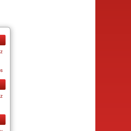
tz
es
tz