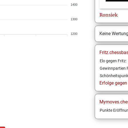
1400
Ronsiek
1300
Keine Wertun
1200
Fritz.chessba
Elo gegen Fritz:
Gewinnpartien F
Schönheitspunk
Erfolge gegen F
Mymoves.che
Punkte Eröffnun