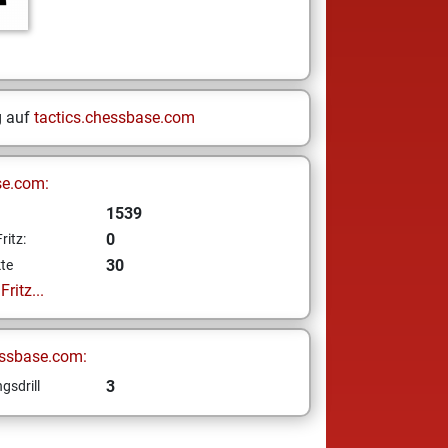
g auf
tactics.chessbase.com
se.com:
1539
0
ritz:
30
te
ritz...
ssbase.com:
3
gsdrill