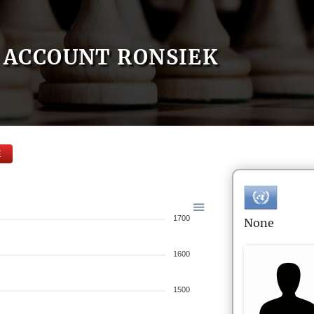
ACCOUNT RONSIEK
E
1700
None
1600
1500