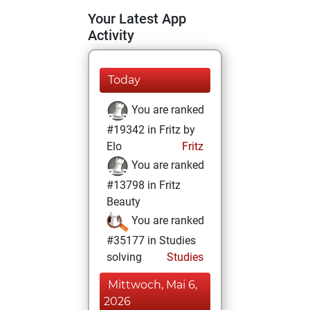
Your Latest App
Activity
Today
You are ranked
#19342 in Fritz by
Elo
Fritz
You are ranked
#13798 in Fritz
Beauty
You are ranked
#35177 in Studies
solving
Studies
Mittwoch, Mai 6,
2026