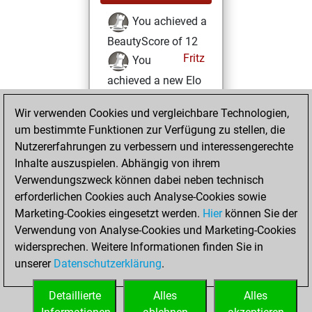
You achieved a
BeautyScore of 12
Fritz
You
achieved a new Elo
of 1571
Wir verwenden Cookies und vergleichbare Technologien,
Freitag, Juli 18,
um bestimmte Funktionen zur Verfügung zu stellen, die
2025
Nutzererfahrungen zu verbessern und interessengerechte
Inhalte auszuspielen. Abhängig von ihrem
You created
Verwendungszweck können dabei neben technisch
your Fritz account
erforderlichen Cookies auch Analyse-Cookies sowie
Fritz
Marketing-Cookies eingesetzt werden.
Hier
können Sie der
Mittwoch,
Verwendung von Analyse-Cookies und Marketing-Cookies
April 2, 2025
widersprechen. Weitere Informationen finden Sie in
unserer
Datenschutzerklärung
.
You created
your Studies account
Detaillierte
Alles
Alles
Studies