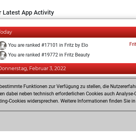
 Latest App Activity
Today
Fri
You are ranked #17101 in Fritz by Elo
You are ranked #19772 in Fritz Beauty
Donnerstag, Februar 3, 2022
Fri
You achieved a BeautyScore of 3
estimmte Funktionen zur Verfügung zu stellen, die Nutzererfah
You achieved a new Elo of 1582
 dabei neben technisch erforderlichen Cookies auch Analyse-C
ng-Cookies widersprechen. Weitere Informationen finden Sie in
You created your Fritz account