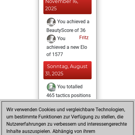
November 16,
2025
You achieved a
BeautyScore of 36
Fritz
You
achieved a new Elo
of 1577
Sonntag, August
31, 2025
You totalled
465 tactics positions
Tactics
You
Wir verwenden Cookies und vergleichbare Technologien,
solved 274 tactics
um bestimmte Funktionen zur Verfügung zu stellen, die
positions
Nutzererfahrungen zu verbessern und interessengerechte
You achieved
Inhalte auszuspielen. Abhängig von ihrem