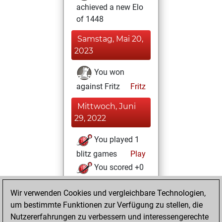
achieved a new Elo
of 1448
Samstag, Mai 20,
2023
You won
against Fritz
Fritz
Mittwoch, Juni
29, 2022
You played 1
blitz games
Play
You scored +0
=0 -1 in blitz
Wir verwenden Cookies und vergleichbare Technologien,
Montag, Juni 6,
um bestimmte Funktionen zur Verfügung zu stellen, die
2022
Nutzererfahrungen zu verbessern und interessengerechte