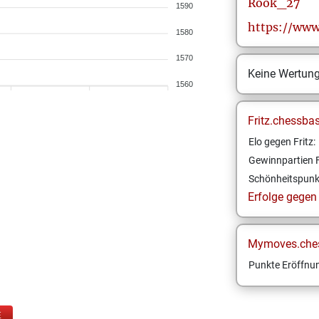
Rook_27
1590
https://www
1580
1570
Keine Wertun
1560
Fritz.chessba
Elo gegen Fritz:
Gewinnpartien F
Schönheitspunk
Erfolge gegen F
Mymoves.che
Punkte Eröffnun
E