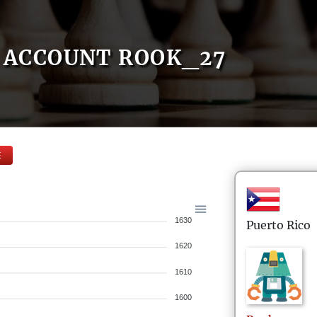
ACCOUNT ROOK_27
E
1630
Puerto Rico
1620
1610
1600