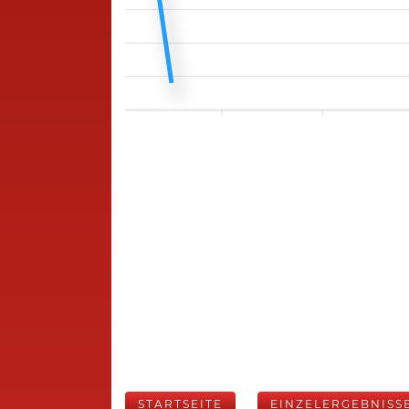
STARTSEITE
EINZELERGEBNISS