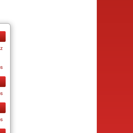
tz
es
s
es