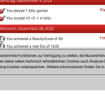
Samstag, September 9, 2023
Pl
You played 1 blitz games
You scored +0 =0 -1 in blitz
Mittwoch, Dezember 28, 2022
Fri
You achieved a BeautyScore of 80
You achieved a new Elo of 1630
estimmte Funktionen zur Verfügung zu stellen, die Nutzererfah
Samstag, Dezember 3, 2022
 dabei neben technisch erforderlichen Cookies auch Analyse-C
Fri
ng-Cookies widersprechen. Weitere Informationen finden Sie in
You created your Fritz account