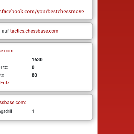
.facebook.com/yourbestchessmove
g auf
tactics.chessbase.com
se.com:
1630
0
ritz:
80
te
ritz...
ssbase.com:
1
gsdrill