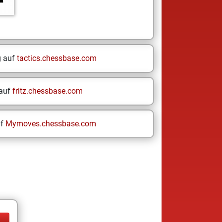
g auf
tactics.chessbase.com
 auf
fritz.chessbase.com
uf
Mymoves.chessbase.com