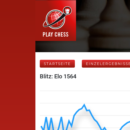
STARTSEITE
EINZELERGEBNISS
Blitz: Elo 1564