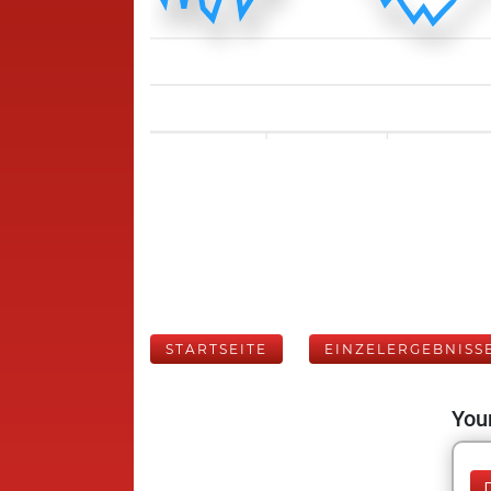
STARTSEITE
EINZELERGEBNISS
Your