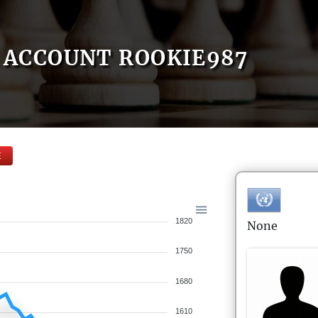
ACCOUNT ROOKIE987
E
1820
None
1750
1680
1610