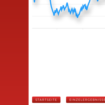
STARTSEITE
EINZELERGEBNISS