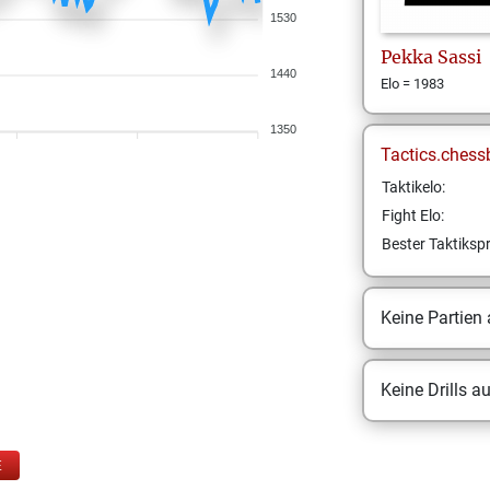
1530
Pekka
Sassi
1440
Elo = 1983
1350
Tactics.chess
Taktikelo:
Fight Elo:
Bester Taktikspr
Keine Partien
Keine Drills a
E