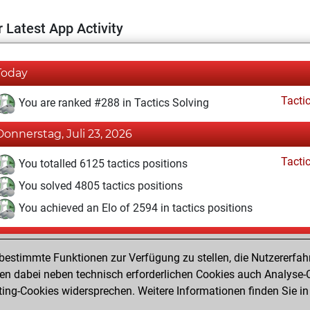
 Latest App Activity
Today
Tacti
You are ranked #288 in Tactics Solving
Donnerstag, Juli 23, 2026
Tacti
You totalled 6125 tactics positions
You solved 4805 tactics positions
You achieved an Elo of 2594 in tactics positions
Freitag, Juli 10, 2026
estimmte Funktionen zur Verfügung zu stellen, die Nutzererfah
Pl
You played 236 blitz games
 dabei neben technisch erforderlichen Cookies auch Analyse-C
ng-Cookies widersprechen. Weitere Informationen finden Sie in
You scored +136 =6 -94 in blitz