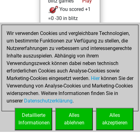
blitz games
Play
You scored +1
=0 -30 in blitz
You played 5
Wir verwenden Cookies und vergleichbare Technologien,
bullet games
um bestimmte Funktionen zur Verfügung zu stellen, die
You scored +0
Nutzererfahrungen zu verbessern und interessengerechte
=0 -5 in bullet
Inhalte auszuspielen. Abhängig von ihrem
Verwendungszweck können dabei neben technisch
Mittwoch, April 21,
erforderlichen Cookies auch Analyse-Cookies sowie
2004
Marketing-Cookies eingesetzt werden.
Hier
können Sie der
Verwendung von Analyse-Cookies und Marketing-Cookies
You played 5
widersprechen. Weitere Informationen finden Sie in
slow games
Play
unserer
Datenschutzerklärung
.
You scored +0
=0 -5 in slow games
Detaillierte
Alles
Alles
Informationen
ablehnen
akzeptieren