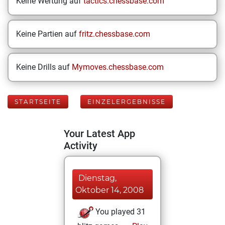
Keine Wertung auf
tactics.chessbase.com
Keine Partien auf
fritz.chessbase.com
Keine Drills auf
Mymoves.chessbase.com
STARTSEITE
EINZELERGEBNISSE
Your Latest App
Activity
Dienstag,
Oktober 14, 2008
You played 31