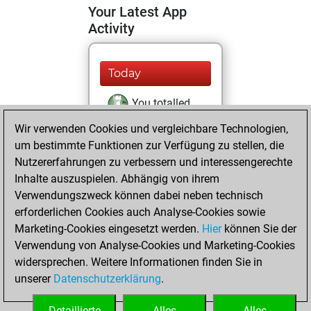
Your Latest App
Activity
Today
You totalled
91052 tactics
Wir verwenden Cookies und vergleichbare Technologien,
positions
Tactics
um bestimmte Funktionen zur Verfügung zu stellen, die
You solved
Nutzererfahrungen zu verbessern und interessengerechte
Inhalte auszuspielen. Abhängig von ihrem
75915 tactics
Verwendungszweck können dabei neben technisch
positions
erforderlichen Cookies auch Analyse-Cookies sowie
You achieved
Marketing-Cookies eingesetzt werden.
Hier
können Sie der
an Elo of 2571 in
Verwendung von Analyse-Cookies und Marketing-Cookies
tactics positions
widersprechen. Weitere Informationen finden Sie in
You are ranked
unserer
Datenschutzerklärung
.
#332 in Tactics
Solving
Detaillierte
Alles
Alles