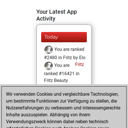
Your Latest App
Activity
Today
You are ranked
#2480 in Fritz by Elo
Fritz
You are
ranked #16421 in
Fritz Beauty
Mittwoch, April 6,
Wir verwenden Cookies und vergleichbare Technologien,
2022
um bestimmte Funktionen zur Verfügung zu stellen, die
Nutzererfahrungen zu verbessern und interessengerechte
You won
Inhalte auszuspielen. Abhängig von ihrem
against Fritz
Fritz
Verwendungszweck können dabei neben technisch
You achieved a