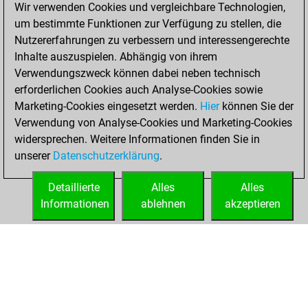
Wir verwenden Cookies und vergleichbare Technologien,
blitz games
Play
um bestimmte Funktionen zur Verfügung zu stellen, die
You scored +64
Nutzererfahrungen zu verbessern und interessengerechte
=8 -55 in blitz
Inhalte auszuspielen. Abhängig von ihrem
Verwendungszweck können dabei neben technisch
Samstag, März 2,
erforderlichen Cookies auch Analyse-Cookies sowie
2024
Marketing-Cookies eingesetzt werden.
Hier
können Sie der
Verwendung von Analyse-Cookies und Marketing-Cookies
You played 4
widersprechen. Weitere Informationen finden Sie in
bullet games
Play
unserer
Datenschutzerklärung
.
You scored +0
=0 -4 in bullet
Detaillierte
Alles
Alles
Informationen
ablehnen
akzeptieren