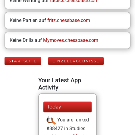
Keine Wertung auf
tactics.chessbase.com
Keine Partien auf
fritz.chessbase.com
Keine Drills auf
Mymoves.chessbase.com
STARTSEITE
EINZELERGEBNISSE
Your Latest App
Activity
Today
You are ranked
#38427 in Studies