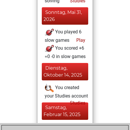
solving
Studies
Sonntag, Mai 31,
2026
You played 6
slow games
Play
You scored +6
=0 -0 in slow games
Dienstag,
Oktober 14, 2025
You created
your Studies account
Studies
Samstag,
Februar 15, 2025
You played 127