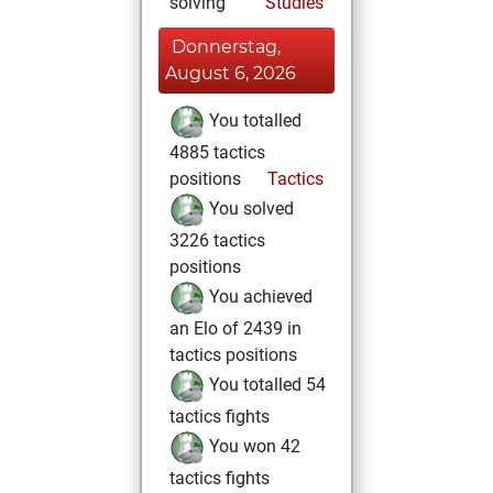
solving
Studies
Donnerstag,
August 6, 2026
You totalled
4885 tactics
positions
Tactics
You solved
3226 tactics
positions
You achieved
an Elo of 2439 in
tactics positions
You totalled 54
tactics fights
You won 42
tactics fights