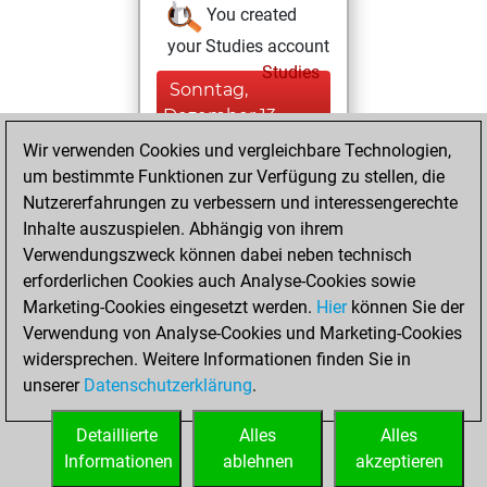
You created
your Studies account
Studies
Sonntag,
Dezember 13,
2020
Wir verwenden Cookies und vergleichbare Technologien,
um bestimmte Funktionen zur Verfügung zu stellen, die
You created
Nutzererfahrungen zu verbessern und interessengerechte
your Fritz account
Inhalte auszuspielen. Abhängig von ihrem
Fritz
Verwendungszweck können dabei neben technisch
Samstag,
erforderlichen Cookies auch Analyse-Cookies sowie
August 8, 2020
Marketing-Cookies eingesetzt werden.
Hier
können Sie der
Verwendung von Analyse-Cookies und Marketing-Cookies
You played 5
widersprechen. Weitere Informationen finden Sie in
slow games
Play
unserer
Datenschutzerklärung
.
You scored +1
=0 -4 in slow games
Detaillierte
Alles
Alles
Informationen
ablehnen
akzeptieren