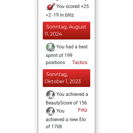
You scored +25
=2 -19 in blitz
Sonntag, August
11, 2024
You had a best
sprint of 199
positions
Tactics
Sonntag,
Oktober 1, 2023
You achieved a
BeautyScore of 156
Fritz
You
achieved a new Elo
of 1708