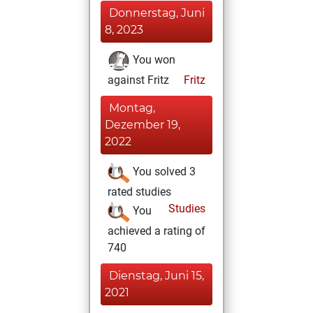
Donnerstag, Juni
8, 2023
You won
against Fritz
Fritz
Montag,
Dezember 19,
2022
You solved 3
rated studies
Studies
You
achieved a rating of
740
Dienstag, Juni 15,
2021