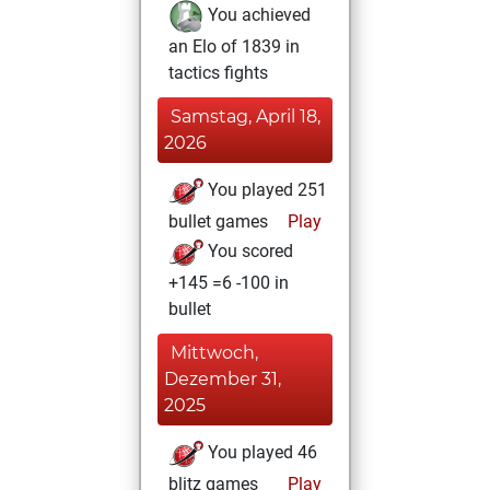
You achieved
an Elo of 1839 in
tactics fights
Samstag, April 18,
2026
You played 251
bullet games
Play
You scored
+145 =6 -100 in
bullet
Mittwoch,
Dezember 31,
2025
You played 46
blitz games
Play