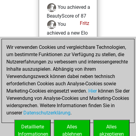
You achieved a
BeautyScore of 87
Fritz
You
achieved a new Elo
of 1481
Wir verwenden Cookies und vergleichbare Technologien,
Mittwoch, Juni
um bestimmte Funktionen zur Verfügung zu stellen, die
22, 2022
Nutzererfahrungen zu verbessern und interessengerechte
Inhalte auszuspielen. Abhängig von ihrem
You won
Verwendungszweck können dabei neben technisch
against Fritz
Fritz
erforderlichen Cookies auch Analyse-Cookies sowie
Marketing-Cookies eingesetzt werden.
Hier
können Sie der
Dienstag, Juni 14,
Verwendung von Analyse-Cookies und Marketing-Cookies
2022
widersprechen. Weitere Informationen finden Sie in
unserer
Datenschutzerklärung
.
You created
your Fritz account
Detaillierte
Alles
Alles
Fritz
Informationen
ablehnen
akzeptieren