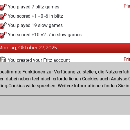
Pl
You played 7 blitz games
You scored +1 =0 -6 in blitz
You played 19 slow games
You scored +10 =2 -7 in slow games
Montag, Oktober 27, 2025
Fri
You created your Fritz account
estimmte Funktionen zur Verfügung zu stellen, die Nutzererfah
Mittwoch, Oktober 1, 2025
 dabei neben technisch erforderlichen Cookies auch Analyse-C
Tacti
ng-Cookies widersprechen. Weitere Informationen finden Sie in
You had a best sprint of 20 positions