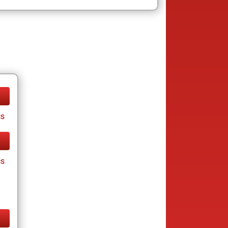
cs
cs