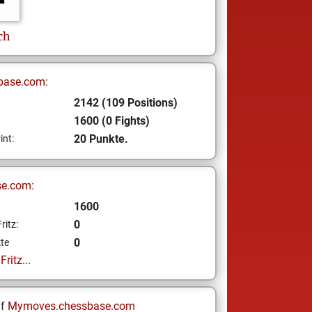
ch
base.com:
2142 (109 Positions)
1600 (0 Fights)
20 Punkte.
int:
se.com:
1600
0
ritz:
0
te
ritz...
uf
Mymoves.chessbase.com