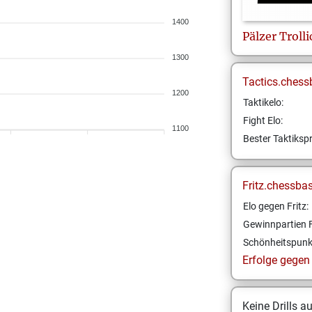
1400
Pälzer
Trolli
1300
Tactics.chess
1200
Taktikelo:
Fight Elo:
1100
Bester Taktikspr
Fritz.chessba
Elo gegen Fritz:
Gewinnpartien F
Schönheitspunk
Erfolge gegen F
Keine Drills a