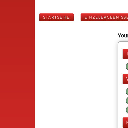
STARTSEITE
EINZELERGEBNISS
Your