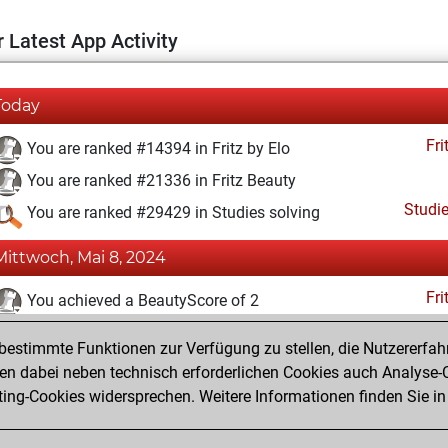
 Latest App Activity
Today
Fri
You are ranked #14394 in Fritz by Elo
You are ranked #21336 in Fritz Beauty
Studi
You are ranked #29429 in Studies solving
Mittwoch, Mai 8, 2024
Fri
You achieved a BeautyScore of 2
You achieved a new Elo of 1589
estimmte Funktionen zur Verfügung zu stellen, die Nutzererfah
You created your Fritz account
 dabei neben technisch erforderlichen Cookies auch Analyse-C
Studi
ng-Cookies widersprechen. Weitere Informationen finden Sie in
You created your Studies account