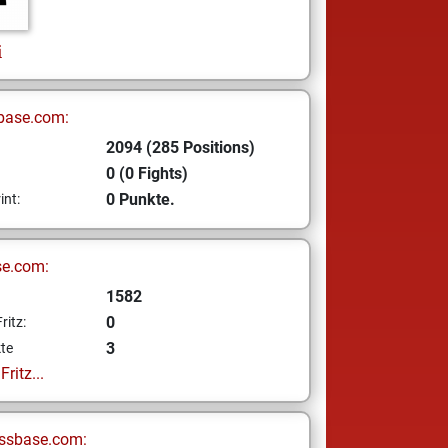
i
base.com:
2094 (285 Positions)
0 (0 Fights)
0 Punkte.
int:
se.com:
1582
0
ritz:
3
te
ritz...
ssbase.com: