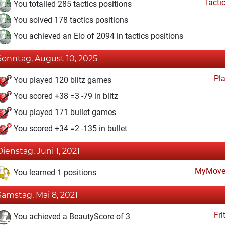
Tacti
You totalled 285 tactics positions
You solved 178 tactics positions
You achieved an Elo of 2094 in tactics positions
Sonntag, August 10, 2025
Pl
You played 120 blitz games
You scored +38 =3 -79 in blitz
You played 171 bullet games
You scored +34 =2 -135 in bullet
Dienstag, Juni 1, 2021
MyMove
You learned 1 positions
Samstag, Mai 8, 2021
Fri
You achieved a BeautyScore of 3