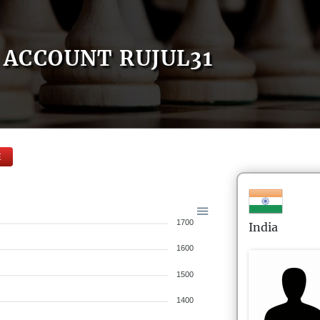
ACCOUNT RUJUL31
E
1700
India
1600
1500
1400