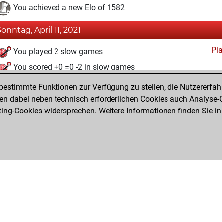
You achieved a new Elo of 1582
Sonntag, April 11, 2021
Pl
You played 2 slow games
You scored +0 =0 -2 in slow games
estimmte Funktionen zur Verfügung zu stellen, die Nutzererfah
Mittwoch, März 24, 2021
 dabei neben technisch erforderlichen Cookies auch Analyse-C
Fri
ng-Cookies widersprechen. Weitere Informationen finden Sie in
You created your Fritz account