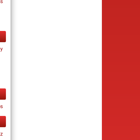
cs
ay
s
tz