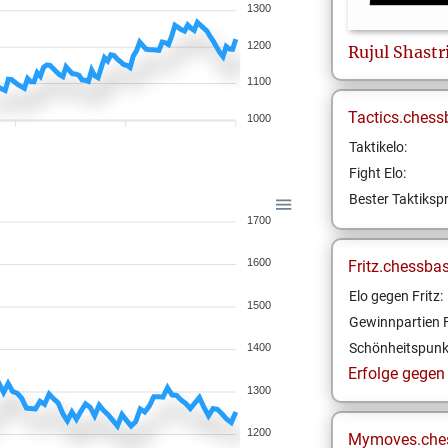
1300
1200
Rujul
Shastr
1100
Tactics.chess
1000
Taktikelo:
Fight Elo:
Bester Taktikspr
1700
1600
Fritz.chessba
Elo gegen Fritz:
1500
Gewinnpartien F
Schönheitspunk
1400
Erfolge gegen F
1300
1200
Mymoves.che