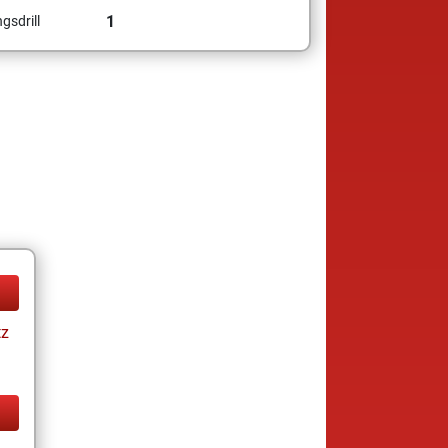
1
gsdrill
tz