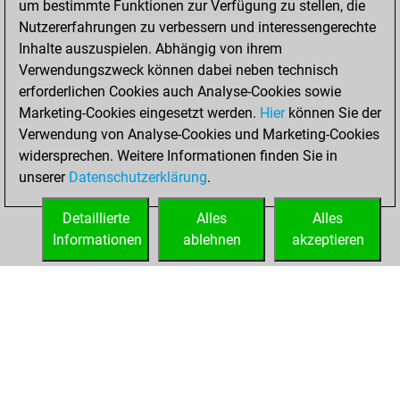
um bestimmte Funktionen zur Verfügung zu stellen, die
Nutzererfahrungen zu verbessern und interessengerechte
You won
Inhalte auszuspielen. Abhängig von ihrem
against Fritz
Fritz
Verwendungszweck können dabei neben technisch
You achieved a
erforderlichen Cookies auch Analyse-Cookies sowie
Marketing-Cookies eingesetzt werden.
BeautyScore of 4
Hier
können Sie der
Verwendung von Analyse-Cookies und Marketing-Cookies
You achieved a
widersprechen. Weitere Informationen finden Sie in
new Elo of 1616
unserer
Datenschutzerklärung
.
You created
your Fritz account
Detaillierte
Alles
Alles
Informationen
ablehnen
akzeptieren