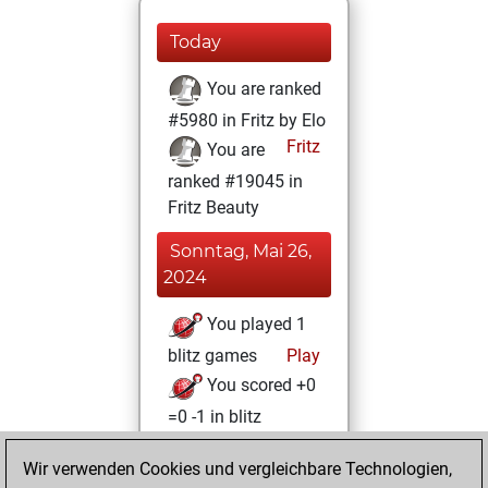
Today
You are ranked
#5980 in Fritz by Elo
Fritz
You are
ranked #19045 in
Fritz Beauty
Sonntag, Mai 26,
2024
You played 1
blitz games
Play
You scored +0
=0 -1 in blitz
Mittwoch, Mai 22,
Wir verwenden Cookies und vergleichbare Technologien,
2024