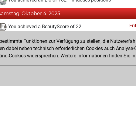
Samstag, Oktober 4, 2025
Fri
You achieved a BeautyScore of 32
You achieved a new Elo of 1579
estimmte Funktionen zur Verfügung zu stellen, die Nutzererfah
You created your Fritz account
 dabei neben technisch erforderlichen Cookies auch Analyse-C
Studi
ng-Cookies widersprechen. Weitere Informationen finden Sie in
You created your Studies account