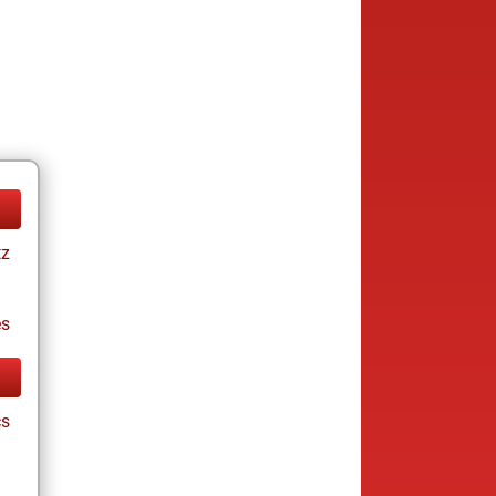
tz
es
cs