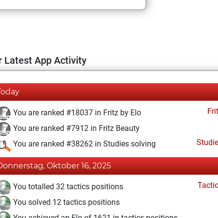
 Latest App Activity
Today
Fri
You are ranked #18037 in Fritz by Elo
You are ranked #7912 in Fritz Beauty
Studi
You are ranked #38262 in Studies solving
Donnerstag, Oktober 16, 2025
Tacti
You totalled 32 tactics positions
You solved 12 tactics positions
You achieved an Elo of 1621 in tactics positions