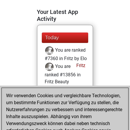
Your Latest App
Activity
Today
You are ranked
#7360 in Fritz by Elo
Fritz
You are
ranked #13856 in
Fritz Beauty
Samstag,
Wir verwenden Cookies und vergleichbare Technologien,
Dezember 5, 2020
um bestimmte Funktionen zur Verfügung zu stellen, die
Nutzererfahrungen zu verbessern und interessengerechte
You won
Inhalte auszuspielen. Abhängig von ihrem
against Fritz
Fritz
Verwendungszweck können dabei neben technisch
You achieved a