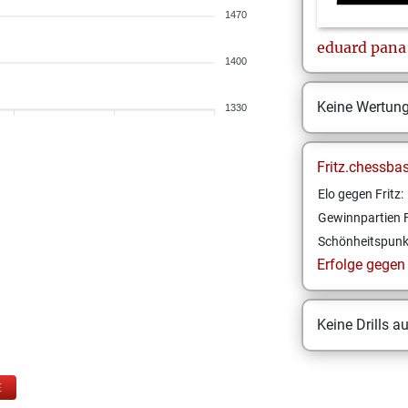
1470
eduard
pana
1400
Keine Wertun
1330
Fritz.chessba
Elo gegen Fritz:
Gewinnpartien F
Schönheitspunk
Erfolge gegen F
Keine Drills a
E