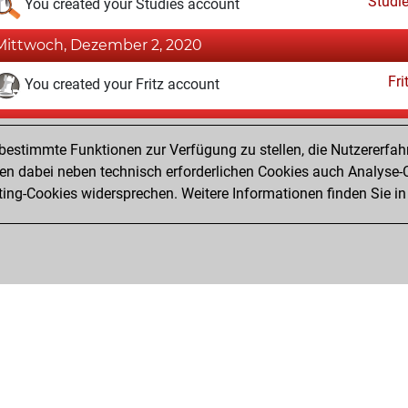
Studi
You created your Studies account
Mittwoch, Dezember 2, 2020
Fri
You created your Fritz account
Dienstag, März 6, 2018
estimmte Funktionen zur Verfügung zu stellen, die Nutzererfah
Pl
You played 7 blitz games
 dabei neben technisch erforderlichen Cookies auch Analyse-C
ng-Cookies widersprechen. Weitere Informationen finden Sie in
You scored +2 =0 -5 in blitz