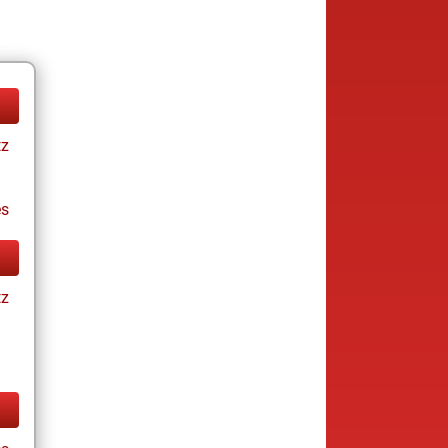
tz
es
tz