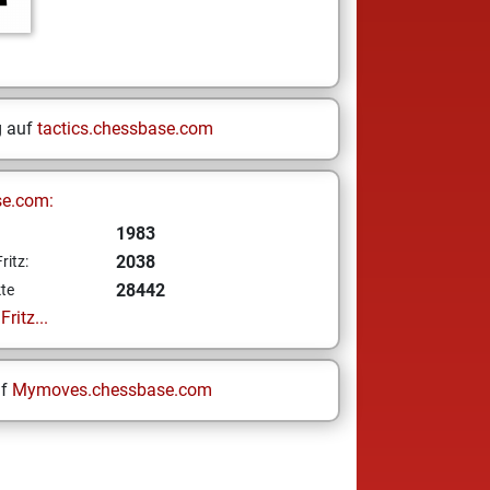
g auf
tactics.chessbase.com
se.com:
1983
2038
ritz:
28442
te
ritz...
uf
Mymoves.chessbase.com