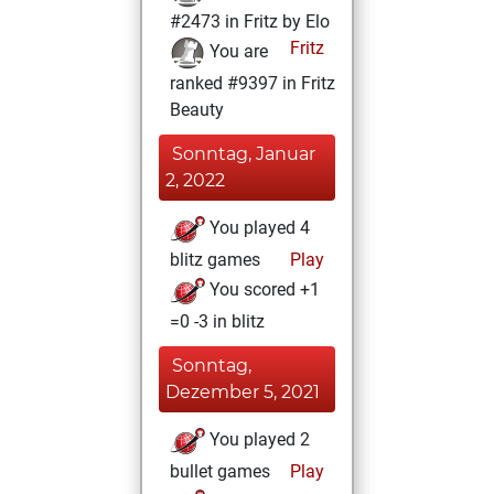
#2473 in Fritz by Elo
Fritz
You are
ranked #9397 in Fritz
Beauty
Sonntag, Januar
2, 2022
You played 4
blitz games
Play
You scored +1
=0 -3 in blitz
Sonntag,
Dezember 5, 2021
You played 2
bullet games
Play