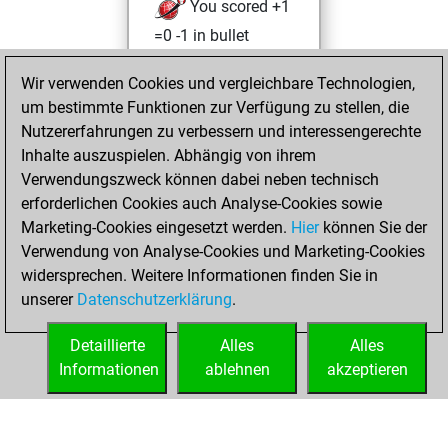
You scored +1
=0 -1 in bullet
Freitag,
Wir verwenden Cookies und vergleichbare Technologien,
Dezember 3, 2021
um bestimmte Funktionen zur Verfügung zu stellen, die
Nutzererfahrungen zu verbessern und interessengerechte
You won
Inhalte auszuspielen. Abhängig von ihrem
against Fritz
Fritz
Verwendungszweck können dabei neben technisch
You achieved a
erforderlichen Cookies auch Analyse-Cookies sowie
Marketing-Cookies eingesetzt werden.
BeautyScore of 24
Hier
können Sie der
Verwendung von Analyse-Cookies und Marketing-Cookies
You achieved a
widersprechen. Weitere Informationen finden Sie in
new Elo of 1648
unserer
Datenschutzerklärung
.
You created
your Fritz account
Detaillierte
Alles
Alles
Informationen
ablehnen
akzeptieren