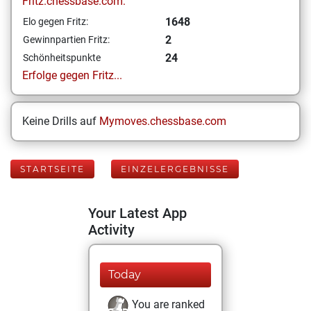
Fritz.chessbase.com:
1648
Elo gegen Fritz:
2
Gewinnpartien Fritz:
24
Schönheitspunkte
Erfolge gegen Fritz...
Keine Drills auf
Mymoves.chessbase.com
STARTSEITE
EINZELERGEBNISSE
Your Latest App
Activity
Today
You are ranked