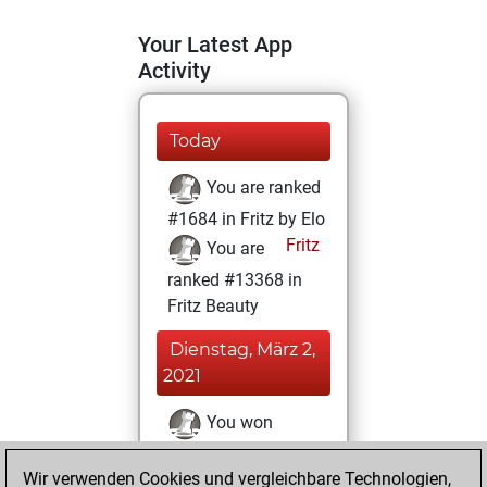
Your Latest App
Activity
Today
You are ranked
#1684 in Fritz by Elo
Fritz
You are
ranked #13368 in
Fritz Beauty
Dienstag, März 2,
2021
You won
against Fritz
Fritz
Wir verwenden Cookies und vergleichbare Technologien,
You achieved a