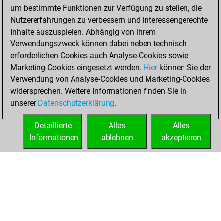
um bestimmte Funktionen zur Verfügung zu stellen, die
BeautyScore of 12
Nutzererfahrungen zu verbessern und interessengerechte
You achieved a
Inhalte auszuspielen. Abhängig von ihrem
new Elo of 1674
Verwendungszweck können dabei neben technisch
erforderlichen Cookies auch Analyse-Cookies sowie
Donnerstag,
Marketing-Cookies eingesetzt werden.
Hier
können Sie der
Dezember 17,
Verwendung von Analyse-Cookies und Marketing-Cookies
2020
widersprechen. Weitere Informationen finden Sie in
unserer
Datenschutzerklärung
.
You created
your Fritz account
Detaillierte
Alles
Alles
Fritz
Informationen
ablehnen
akzeptieren