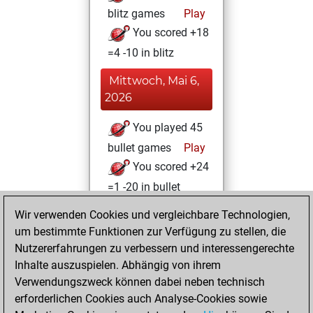
blitz games
Play
You scored +18
=4 -10 in blitz
Mittwoch, Mai 6,
2026
You played 45
bullet games
Play
You scored +24
=1 -20 in bullet
Wir verwenden Cookies und vergleichbare Technologien,
Sonntag, Juli 20,
um bestimmte Funktionen zur Verfügung zu stellen, die
2025
Nutzererfahrungen zu verbessern und interessengerechte
You totalled 31
Inhalte auszuspielen. Abhängig von ihrem
Verwendungszweck können dabei neben technisch
tactics positions
erforderlichen Cookies auch Analyse-Cookies sowie
Tactics
You