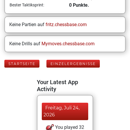
0 Punkte.
Bester Taktiksprint:
Keine Partien auf
fritz.chessbase.com
Keine Drills auf
Mymoves.chessbase.com
STARTSEITE
EINZELERGEBNISSE
Your Latest App
Activity
Freitag, Juli 24,
2026
You played 32