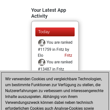
Your Latest App
Activity
Today
You are ranked
#11759 in Fritz by
Elo
Fritz
You are ranked
#13487 in Fritz
Beauty
Wir verwenden Cookies und vergleichbare Technologien,
um bestimmte Funktionen zur Verfügung zu stellen, die
Dienstag, Juli 13,
Nutzererfahrungen zu verbessern und interessengerechte
2021
Inhalte auszuspielen. Abhängig von ihrem
You achieved a
Verwendungszweck können dabei neben technisch
erforderlichen Cookies auch Analyse-Cookies sowie
BeautyScore of 12