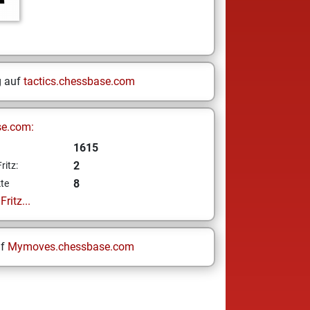
g auf
tactics.chessbase.com
se.com:
1615
2
ritz:
8
te
ritz...
uf
Mymoves.chessbase.com