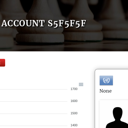
ACCOUNT S5F5F5F
E
1700
None
1600
1500
1400