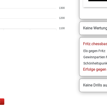
1300
1200
Keine Wertun
1100
Fritz.chessba
Elo gegen Fritz:
Gewinnpartien F
Schönheitspunk
Erfolge gegen F
Keine Drills a
E