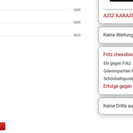
1630
AZIZ
KARAZ
1620
Keine Wertun
1610
Fritz.chessba
Elo gegen Fritz:
Gewinnpartien F
Schönheitspunk
Erfolge gegen F
Keine Drills a
E