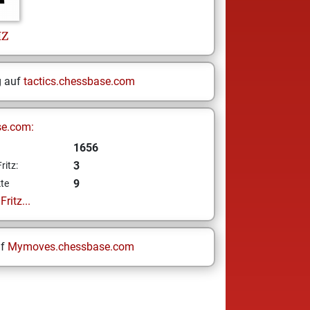
IZ
g auf
tactics.chessbase.com
se.com:
1656
3
ritz:
9
te
ritz...
uf
Mymoves.chessbase.com