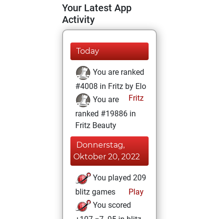
Your Latest App
Activity
Today
You are ranked
#4008 in Fritz by Elo
Fritz
You are
ranked #19886 in
Fritz Beauty
Donnerstag,
Oktober 20, 2022
You played 209
blitz games
Play
You scored