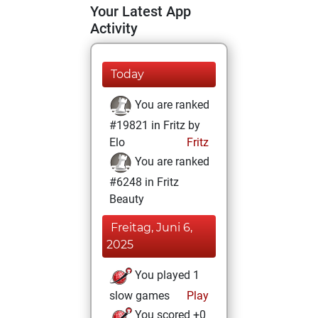
Your Latest App
Activity
Today
You are ranked
#19821 in Fritz by
Elo
Fritz
You are ranked
#6248 in Fritz
Beauty
Freitag, Juni 6,
2025
You played 1
slow games
Play
You scored +0