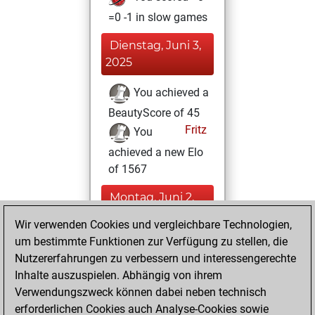
=0 -1 in slow games
Dienstag, Juni 3,
2025
You achieved a
BeautyScore of 45
Fritz
You
achieved a new Elo
of 1567
Montag, Juni 2,
2025
Wir verwenden Cookies und vergleichbare Technologien,
um bestimmte Funktionen zur Verfügung zu stellen, die
You played 2
Nutzererfahrungen zu verbessern und interessengerechte
blitz games
Play
Inhalte auszuspielen. Abhängig von ihrem
You scored +0
Verwendungszweck können dabei neben technisch
=0 -2 in blitz
erforderlichen Cookies auch Analyse-Cookies sowie