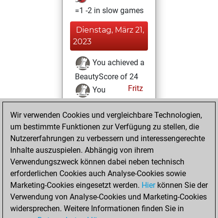
=1 -2 in slow games
Dienstag, März 21,
2023
You achieved a
BeautyScore of 24
Fritz
You
achieved a new Elo
Wir verwenden Cookies und vergleichbare Technologien,
of 1600
um bestimmte Funktionen zur Verfügung zu stellen, die
You played 3
Nutzererfahrungen zu verbessern und interessengerechte
bullet games
Play
Inhalte auszuspielen. Abhängig von ihrem
You scored +2
Verwendungszweck können dabei neben technisch
=0 -1 in bullet
erforderlichen Cookies auch Analyse-Cookies sowie
Marketing-Cookies eingesetzt werden.
Hier
können Sie der
Samstag, März 18,
Verwendung von Analyse-Cookies und Marketing-Cookies
2023
widersprechen. Weitere Informationen finden Sie in