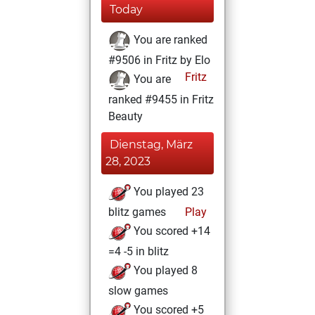
Today
You are ranked
#9506 in Fritz by Elo
Fritz
You are
ranked #9455 in Fritz
Beauty
Dienstag, März
28, 2023
You played 23
blitz games
Play
You scored +14
=4 -5 in blitz
You played 8
slow games
You scored +5