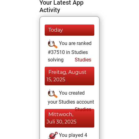
Your Latest App
Activity
Today
You are ranked
#37510 in Studies
solving
Studies
Freitag, August
15, 2025
You created
your Studies account
Studies
Mittwoch,
Juli 30, 2025
You played 4