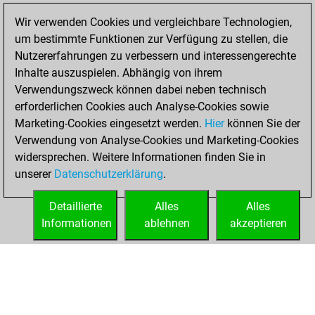
Wir verwenden Cookies und vergleichbare Technologien,
You totalled 14
um bestimmte Funktionen zur Verfügung zu stellen, die
tactics positions
Nutzererfahrungen zu verbessern und interessengerechte
Tactics
You
Inhalte auszuspielen. Abhängig von ihrem
solved 6 tactics
Verwendungszweck können dabei neben technisch
positions
erforderlichen Cookies auch Analyse-Cookies sowie
You achieved
Marketing-Cookies eingesetzt werden.
Hier
können Sie der
Verwendung von Analyse-Cookies und Marketing-Cookies
an Elo of 1635 in
widersprechen. Weitere Informationen finden Sie in
tactics positions
unserer
Datenschutzerklärung
.
You created
your Fritz account
Detaillierte
Alles
Alles
Fritz
Informationen
ablehnen
akzeptieren