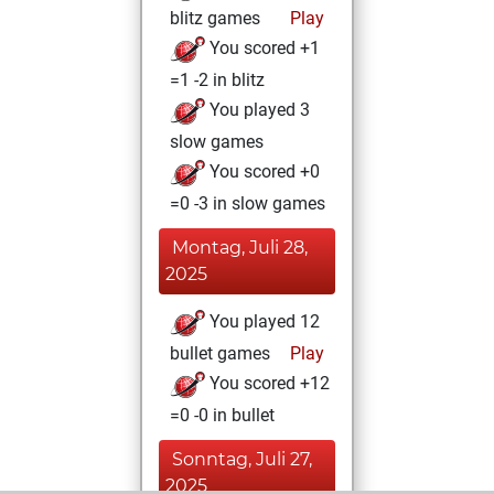
blitz games
Play
You scored +1
=1 -2 in blitz
You played 3
slow games
You scored +0
=0 -3 in slow games
Montag, Juli 28,
2025
You played 12
bullet games
Play
You scored +12
=0 -0 in bullet
Sonntag, Juli 27,
2025