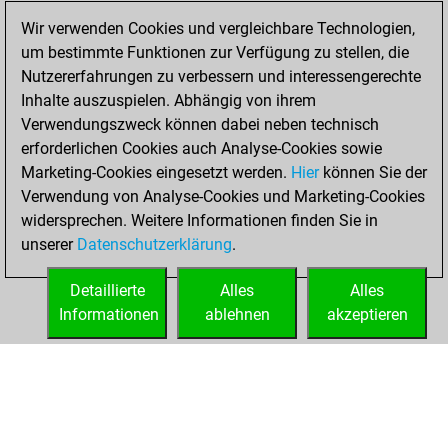
BeautyScore of 65
Wir verwenden Cookies und vergleichbare Technologien,
Fritz
You
um bestimmte Funktionen zur Verfügung zu stellen, die
achieved a new Elo
Nutzererfahrungen zu verbessern und interessengerechte
of 1566
Inhalte auszuspielen. Abhängig von ihrem
You created
Verwendungszweck können dabei neben technisch
your Fritz account
erforderlichen Cookies auch Analyse-Cookies sowie
Marketing-Cookies eingesetzt werden.
Hier
können Sie der
Dienstag,
Verwendung von Analyse-Cookies und Marketing-Cookies
Februar 1, 2022
widersprechen. Weitere Informationen finden Sie in
unserer
Datenschutzerklärung
.
You created
your Studies account
Detaillierte
Alles
Alles
Studies
Informationen
ablehnen
akzeptieren