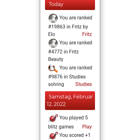
Today
You are ranked
#19863 in Fritz by
Elo
Fritz
You are ranked
#4772 in Fritz
Beauty
You are ranked
#9876 in Studies
solving
Studies
Samstag, Februar
12, 2022
You played 5
blitz games
Play
You scored +1