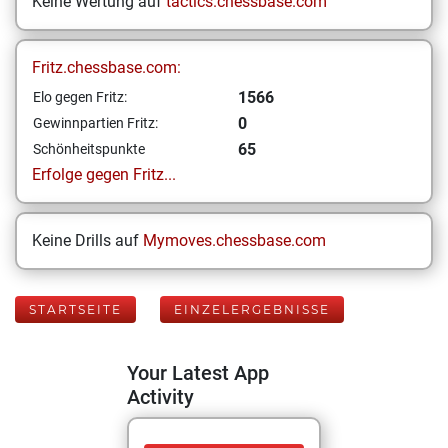
Keine Wertung auf
tactics.chessbase.com
Fritz.chessbase.com:
1566
Elo gegen Fritz:
0
Gewinnpartien Fritz:
65
Schönheitspunkte
Erfolge gegen Fritz...
Keine Drills auf
Mymoves.chessbase.com
STARTSEITE
EINZELERGEBNISSE
Your Latest App
Activity