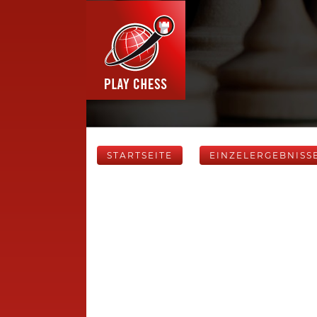
STARTSEITE
EINZELERGEBNISS