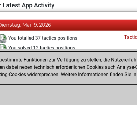
 Latest App Activity
Dienstag, Mai 19, 2026
Tacti
You totalled 37 tactics positions
You solved 12 tactics positions
You achieved an Elo of 1568 in tactics positions
estimmte Funktionen zur Verfügung zu stellen, die Nutzererfah
 dabei neben technisch erforderlichen Cookies auch Analyse-C
ng-Cookies widersprechen. Weitere Informationen finden Sie in