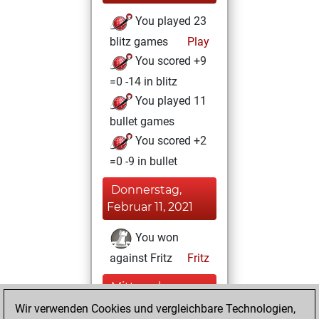
You played 23
blitz games
Play
You scored +9
=0 -14 in blitz
You played 11
bullet games
You scored +2
=0 -9 in bullet
Donnerstag,
Februar 11, 2021
You won
against Fritz
Fritz
Mittwoch,
Dezember 23,
Wir verwenden Cookies und vergleichbare Technologien,