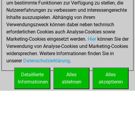
2020
um bestimmte Funktionen zur Verfügung zu stellen, die
Nutzererfahrungen zu verbessern und interessengerechte
You learned 2
Inhalte auszuspielen. Abhängig von ihrem
positions
MyMoves
Verwendungszweck können dabei neben technisch
erforderlichen Cookies auch Analyse-Cookies sowie
Freitag,
Marketing-Cookies eingesetzt werden.
Hier
können Sie der
Dezember 18,
Verwendung von Analyse-Cookies und Marketing-Cookies
2020
widersprechen. Weitere Informationen finden Sie in
unserer
Datenschutzerklärung
.
You created
your Fritz account
Detaillierte
Alles
Alles
Fritz
Informationen
ablehnen
akzeptieren