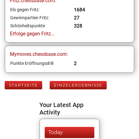
Fritz.chessbase.com:
1684
Elo gegen Fritz:
27
Gewinnpartien Fritz:
328
Schönheitspunkte
Erfolge gegen Fritz...
Mymoves.chessbase.com:
2
Punkte Eröffnungsdrill
STARTSEITE
EINZELERGEBNISSE
Your Latest App
Activity
Today