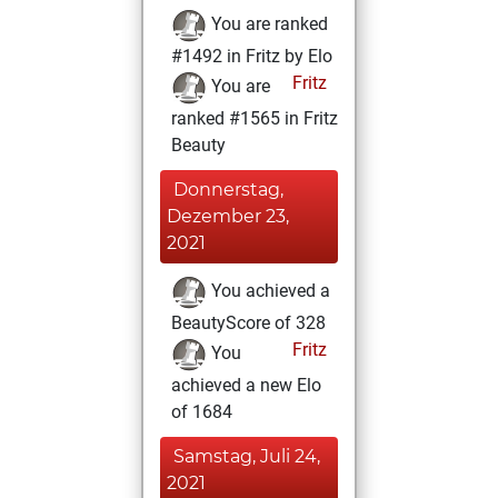
You are ranked
#1492 in Fritz by Elo
Fritz
You are
ranked #1565 in Fritz
Beauty
Donnerstag,
Dezember 23,
2021
You achieved a
BeautyScore of 328
Fritz
You
achieved a new Elo
of 1684
Samstag, Juli 24,
2021