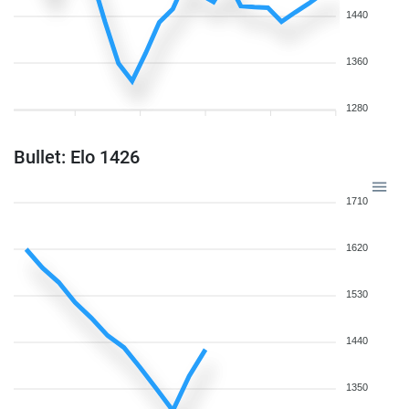
1440
1360
1280
Bullet: Elo 1426
1710
1620
1530
1440
1350