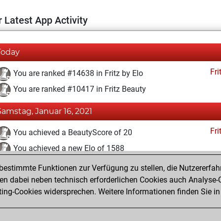
 Latest App Activity
Today
Fri
You are ranked #14638 in Fritz by Elo
You are ranked #10417 in Fritz Beauty
Samstag, Januar 16, 2021
Fri
You achieved a BeautyScore of 20
You achieved a new Elo of 1588
estimmte Funktionen zur Verfügung zu stellen, die Nutzererfah
Freitag, Januar 15, 2021
 dabei neben technisch erforderlichen Cookies auch Analyse-C
Fri
ng-Cookies widersprechen. Weitere Informationen finden Sie in
You created your Fritz account