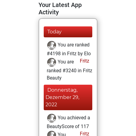
Your Latest App
Activity
Today
You are ranked
#4198 in Fritz by Elo
Fritz
You are
ranked #3240 in Fritz
Beauty
Donnerstag,
Dezember 29,
2022
You achieved a
BeautyScore of 117
Fritz
You