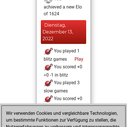
achieved a new Elo
of 1624
Dienstag,
Dezember 13,
2022
You played 1
blitz games
Play
You scored +0
=0 -1 in blitz
You played 3
slow games
You scored +0
=0 -3 in slow games
Wir verwenden Cookies und vergleichbare Technologien,
Sonntag,
um bestimmte Funktionen zur Verfügung zu stellen, die
Dezember 11, 2022
Nutzererfahrungen zu verbessern und interessengerechte