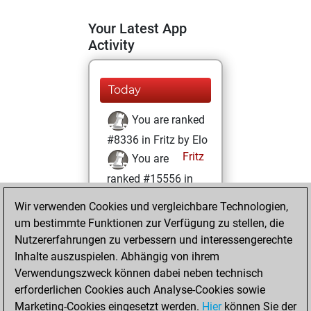
Your Latest App
Activity
Today
You are ranked
#8336 in Fritz by Elo
Fritz
You are
ranked #15556 in
Fritz Beauty
Wir verwenden Cookies und vergleichbare Technologien,
um bestimmte Funktionen zur Verfügung zu stellen, die
Mittwoch, Juli 16,
Nutzererfahrungen zu verbessern und interessengerechte
2025
Inhalte auszuspielen. Abhängig von ihrem
You achieved a
Verwendungszweck können dabei neben technisch
erforderlichen Cookies auch Analyse-Cookies sowie
BeautyScore of 9
Marketing-Cookies eingesetzt werden.
Fritz
Hier
können Sie der
You