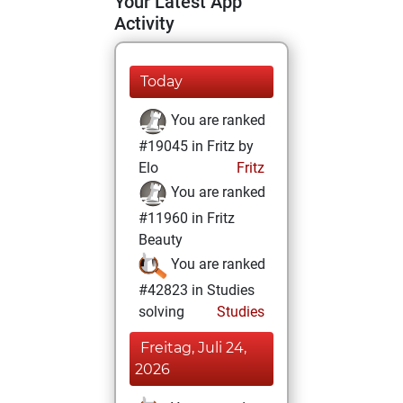
Your Latest App
Activity
Today
You are ranked
#19045 in Fritz by
Elo
Fritz
You are ranked
#11960 in Fritz
Beauty
You are ranked
#42823 in Studies
solving
Studies
Freitag, Juli 24,
2026