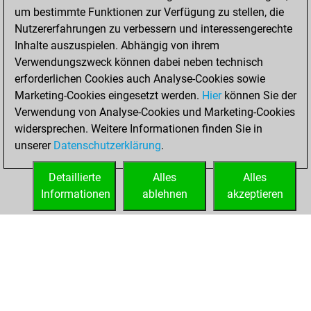
um bestimmte Funktionen zur Verfügung zu stellen, die
You played 6
Nutzererfahrungen zu verbessern und interessengerechte
slow games
Play
Inhalte auszuspielen. Abhängig von ihrem
You scored +1
Verwendungszweck können dabei neben technisch
=0 -5 in slow games
erforderlichen Cookies auch Analyse-Cookies sowie
Marketing-Cookies eingesetzt werden.
Hier
können Sie der
Sonntag,
Verwendung von Analyse-Cookies und Marketing-Cookies
Oktober 22, 2023
widersprechen. Weitere Informationen finden Sie in
unserer
Datenschutzerklärung
.
You created
your Fritz account
Detaillierte
Alles
Alles
Fritz
Informationen
ablehnen
akzeptieren