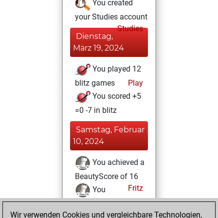
You created
your Studies account
Studies
Dienstag,
März 19, 2024
You played 12
blitz games
Play
You scored +5
=0 -7 in blitz
Samstag, Februar
10, 2024
You achieved a
BeautyScore of 16
Fritz
You
achieved a new Elo
Wir verwenden Cookies und vergleichbare Technologien,
of 1573