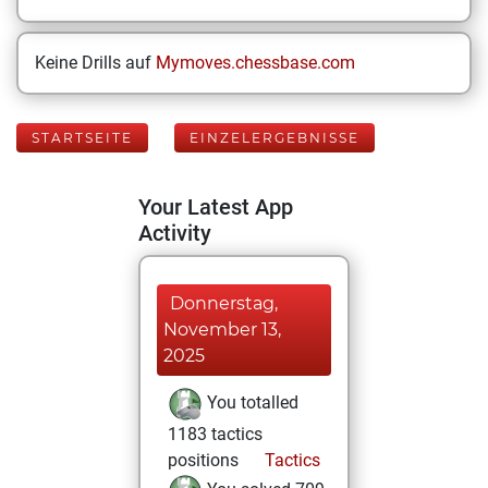
Keine Drills auf
Mymoves.chessbase.com
STARTSEITE
EINZELERGEBNISSE
Your Latest App
Activity
Donnerstag,
November 13,
2025
You totalled
1183 tactics
positions
Tactics