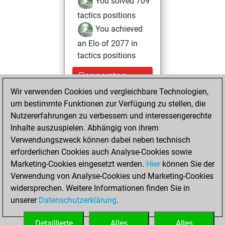
You solved 709
tactics positions
You achieved
an Elo of 2077 in
tactics positions
Donnerstag,
August 19, 2021
Wir verwenden Cookies und vergleichbare Technologien,
um bestimmte Funktionen zur Verfügung zu stellen, die
You created
Nutzererfahrungen zu verbessern und interessengerechte
your Fritz account
Inhalte auszuspielen. Abhängig von ihrem
Fritz
Verwendungszweck können dabei neben technisch
Sonntag,
erforderlichen Cookies auch Analyse-Cookies sowie
März 29, 2020
Marketing-Cookies eingesetzt werden.
Hier
können Sie der
Verwendung von Analyse-Cookies und Marketing-Cookies
You played 1
widersprechen. Weitere Informationen finden Sie in
slow games
Play
unserer
Datenschutzerklärung
.
You scored +0
=1 -0 in slow games
Detaillierte
Alles
Alles