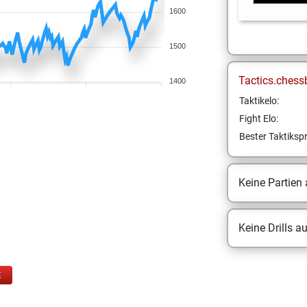
1600
1500
Tactics.chess
1400
Taktikelo:
Fight Elo:
Bester Taktikspr
Keine Partien
Keine Drills a
E