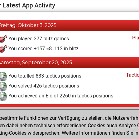
 Latest App Activity
Freitag, Oktober 3, 2025
Pl
You played 277 blitz games
You scored +157 =8 -112 in blitz
Samstag, September 20, 2025
Tacti
You totalled 833 tactics positions
You solved 426 tactics positions
You achieved an Elo of 2260 in tactics positions
Mittwoch, August 13, 2025
estimmte Funktionen zur Verfügung zu stellen, die Nutzererfah
Pl
You played 1 slow games
 dabei neben technisch erforderlichen Cookies auch Analyse-C
ng-Cookies widersprechen. Weitere Informationen finden Sie in
You scored +0 =0 -1 in slow games