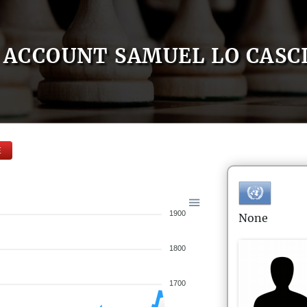
ACCOUNT SAMUEL LO CASC
E
1900
None
1800
1700